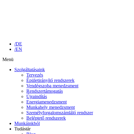
/DE
/EN
Menü
Szolgáltatásaink
Tervezés
Épületirányító rendszerek
Vendégszoba menedzsment
Rendszertámogatás
Újraindítás
Energiamenedzsment
Munkahely menedzsment
Személyforgalomszámláló rendszer
Beléptető rendszerek
Munkáinkból
Tudástár