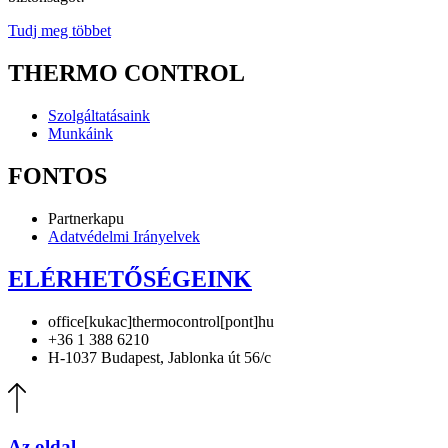
Tudj meg többet
THERMO CONTROL
Szolgáltatásaink
Munkáink
FONTOS
Partnerkapu
Adatvédelmi Irányelvek
ELÉRHETŐSÉGEINK
office[kukac]thermocontrol[pont]hu
+36 1 388 6210
H-1037 Budapest, Jablonka út 56/c
Az oldal