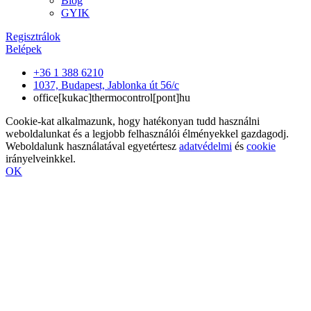
Blog
GYIK
Regisztrálok
Belépek
+36 1 388 6210
1037, Budapest, Jablonka út 56/c
office[kukac]thermocontrol[pont]hu
Cookie-kat alkalmazunk, hogy hatékonyan tudd használni
weboldalunkat és a legjobb felhasználói élményekkel gazdagodj.
Weboldalunk használatával egyetértesz
adatvédelmi
és
cookie
irányelveinkkel.
OK