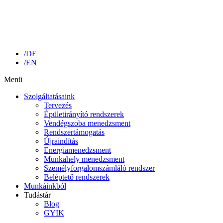
/DE
/EN
Menü
Szolgáltatásaink
Tervezés
Épületirányító rendszerek
Vendégszoba menedzsment
Rendszertámogatás
Újraindítás
Energiamenedzsment
Munkahely menedzsment
Személyforgalomszámláló rendszer
Beléptető rendszerek
Munkáinkból
Tudástár
Blog
GYIK