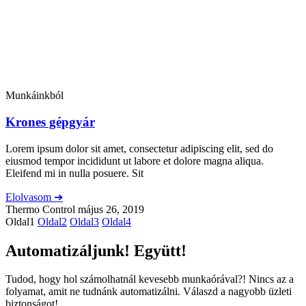
Munkáinkból
Krones gépgyár
Lorem ipsum dolor sit amet, consectetur adipiscing elit, sed do
eiusmod tempor incididunt ut labore et dolore magna aliqua.
Eleifend mi in nulla posuere. Sit
Elolvasom ➔
Thermo Control
május 26, 2019
Oldal
1
Oldal
2
Oldal
3
Oldal
4
Automatizáljunk! Együtt!
Tudod, hogy hol számolhatnál kevesebb munkaórával?! Nincs az a
folyamat, amit ne tudnánk automatizálni. Válaszd a nagyobb üzleti
biztonságot!