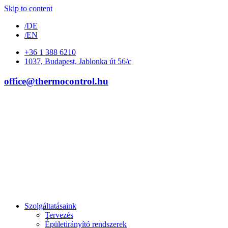
Skip to content
/DE
/EN
+36 1 388 6210
1037, Budapest, Jablonka út 56/c
office@thermocontrol.hu
Szolgáltatásaink
Tervezés
Épületirányító rendszerek