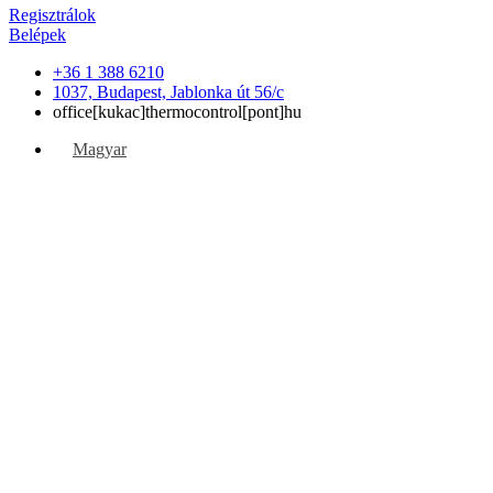
Regisztrálok
Belépek
+36 1 388 6210
1037, Budapest, Jablonka út 56/c
office[kukac]thermocontrol[pont]hu
Magyar