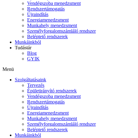
Vendégszoba menedzsment
Rendszertámogatás
Újraindítás
Energiamenedzsment
Munkahely menedzsment
Személyforgalomszámláló rendszer
Beléptető rendszerek
Munkáinkból
Tudástár
Blog
GYIK
Menü
Szolgáltatásaink
Tervezés
Épületirányító rendszerek
Vendégszoba menedzsment
Rendszertámogatás
Újraindítás
Energiamenedzsment
Munkahely menedzsment
Személyforgalomszámláló rendszer
Beléptető rendszerek
Munkáinkból