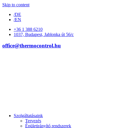
Skip to content
/DE
/EN
+36 1 388 6210
1037, Budapest, Jablonka út 56/c
office@thermocontrol.hu
Szolgáltatásaink
Tervezés
Épületirányító rendszerek