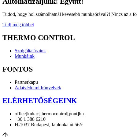
Automatizáljunk! Együtt!
Tudod, hogy hol számolhatnál kevesebb munkaórával?! Nincs az a fol
Tudj meg többet
THERMO CONTROL
Szolgáltatásaink
Munkáink
FONTOS
Partnerkapu
Adatvédelmi Irányelvek
ELÉRHETŐSÉGEINK
office[kukac]thermocontrol[pont]hu
+36 1 388 6210
H-1037 Budapest, Jablonka út 56/c