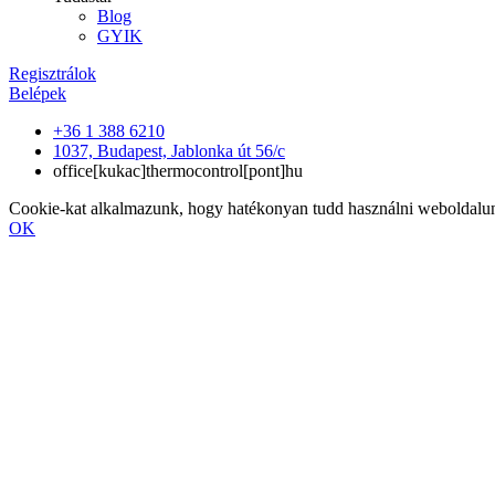
Blog
GYIK
Regisztrálok
Belépek
+36 1 388 6210
1037, Budapest, Jablonka út 56/c
office[kukac]thermocontrol[pont]hu
Cookie-kat alkalmazunk, hogy hatékonyan tudd használni weboldalunk
OK