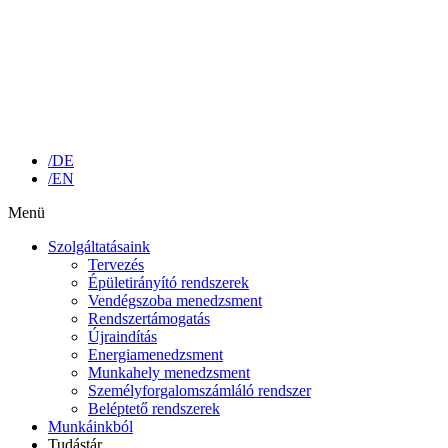
/DE
/EN
Menü
Szolgáltatásaink
Tervezés
Épületirányító rendszerek
Vendégszoba menedzsment
Rendszertámogatás
Újraindítás
Energiamenedzsment
Munkahely menedzsment
Személyforgalomszámláló rendszer
Beléptető rendszerek
Munkáinkból
Tudástár