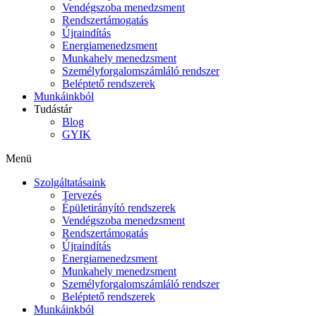
Vendégszoba menedzsment
Rendszertámogatás
Újraindítás
Energiamenedzsment
Munkahely menedzsment
Személyforgalomszámláló rendszer
Beléptető rendszerek
Munkáinkból
Tudástár
Blog
GYIK
Menü
Szolgáltatásaink
Tervezés
Épületirányító rendszerek
Vendégszoba menedzsment
Rendszertámogatás
Újraindítás
Energiamenedzsment
Munkahely menedzsment
Személyforgalomszámláló rendszer
Beléptető rendszerek
Munkáinkból