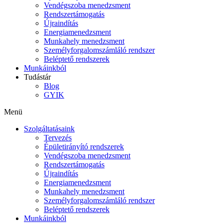
Vendégszoba menedzsment
Rendszertámogatás
Újraindítás
Energiamenedzsment
Munkahely menedzsment
Személyforgalomszámláló rendszer
Beléptető rendszerek
Munkáinkból
Tudástár
Blog
GYIK
Menü
Szolgáltatásaink
Tervezés
Épületirányító rendszerek
Vendégszoba menedzsment
Rendszertámogatás
Újraindítás
Energiamenedzsment
Munkahely menedzsment
Személyforgalomszámláló rendszer
Beléptető rendszerek
Munkáinkból