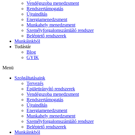
Vendégszoba menedzsment
Rendszertámogatás
Újraindítás
Energiamenedzsment
Munkahely menedzsment
Személyforgalomszámláló rendszer
Beléptető rendszerek
Munkáinkból
Tudástár
Blog
GYIK
Menü
Szolgáltatásaink
Tervezés
Épületirányító rendszerek
Vendégszoba menedzsment
Rendszertámogatás
Újraindítás
Energiamenedzsment
Munkahely menedzsment
Személyforgalomszámláló rendszer
Beléptető rendszerek
Munkáinkból