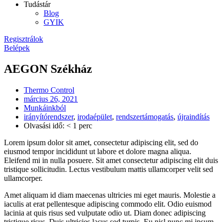
Tudástár
Blog
GYIK
Regisztrálok
Belépek
AEGON Székház
Thermo Control
március 26, 2021
Munkáinkból
irányítórendszer
,
irodaépület
,
rendszertámogatás
,
újraindítás
Olvasási idő: < 1 perc
Lorem ipsum dolor sit amet, consectetur adipiscing elit, sed do
eiusmod tempor incididunt ut labore et dolore magna aliqua.
Eleifend mi in nulla posuere. Sit amet consectetur adipiscing elit duis
tristique sollicitudin. Lectus vestibulum mattis ullamcorper velit sed
ullamcorper.
Amet aliquam id diam maecenas ultricies mi eget mauris. Molestie a
iaculis at erat pellentesque adipiscing commodo elit. Odio euismod
lacinia at quis risus sed vulputate odio ut. Diam donec adipiscing
tristique risus. Duis ultricies lacus sed turpis. Eu nisl nunc mi ipsum