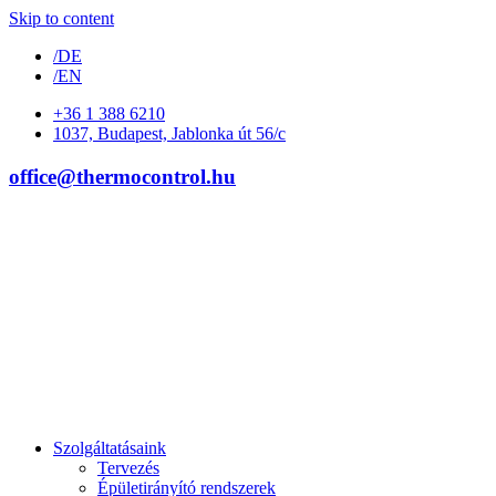
Skip to content
/DE
/EN
+36 1 388 6210
1037, Budapest, Jablonka út 56/c
office@thermocontrol.hu
Szolgáltatásaink
Tervezés
Épületirányító rendszerek