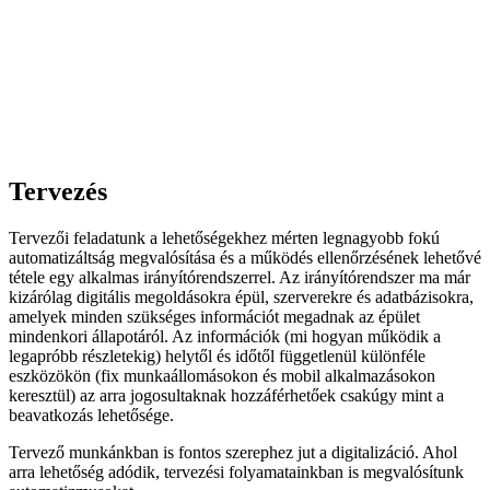
Tervezés
Tervezői feladatunk a lehetőségekhez mérten legnagyobb fokú
automatizáltság megvalósítása és a működés ellenőrzésének lehetővé
tétele egy alkalmas irányítórendszerrel. Az irányítórendszer ma már
kizárólag digitális megoldásokra épül, szerverekre és adatbázisokra,
amelyek minden szükséges információt megadnak az épület
mindenkori állapotáról. Az információk (mi hogyan működik a
legapróbb részletekig) helytől és időtől függetlenül különféle
eszközökön (fix munkaállomásokon és mobil alkalmazásokon
keresztül) az arra jogosultaknak hozzáférhetőek csakúgy mint a
beavatkozás lehetősége.
Tervező munkánkban is fontos szerephez jut a digitalizáció. Ahol
arra lehetőség adódik, tervezési folyamatainkban is megvalósítunk