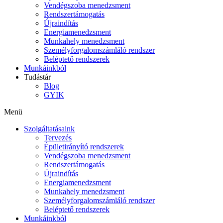
Vendégszoba menedzsment
Rendszertámogatás
Újraindítás
Energiamenedzsment
Munkahely menedzsment
Személyforgalomszámláló rendszer
Beléptető rendszerek
Munkáinkból
Tudástár
Blog
GYIK
Menü
Szolgáltatásaink
Tervezés
Épületirányító rendszerek
Vendégszoba menedzsment
Rendszertámogatás
Újraindítás
Energiamenedzsment
Munkahely menedzsment
Személyforgalomszámláló rendszer
Beléptető rendszerek
Munkáinkból