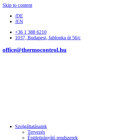
Skip to content
/DE
/EN
+36 1 388 6210
1037, Budapest, Jablonka út 56/c
office@thermocontrol.hu
Szolgáltatásaink
Tervezés
Épületirányító rendszerek