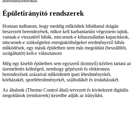
automatizmusokat.
Épületirányító rendszerek
Honnan tudhatom, hogy meddig működtek hibátlanul drágán
beszerzett berendezések, mikor kell karbantartást végeznem rajtuk,
vannak-e visszatérő hibák, nincsenek-e kihasználatlan kapacitások,
nincsenek-e szükségtelen energiaköltségeket eredményező hibás
működések, egy másik épületben nem más megoldást (beszállítót,
szolgáltatót) kell-e választanom
Még egy kisebb épületben sem egyszerű (könnyű) kézben tartani az
üzemeltetés költségeit, nemhogy gépészeti és elektromos
berendezések százaival működtetett ipari létesítményekét,
kórházakét, sportlétesítményekét, szállodákét és irodaházakét.
Az általunk (Thermo Control által) tervezett és kivitelezett digitális
megoldások (rendszerek) kezedbe adják az irányítást.