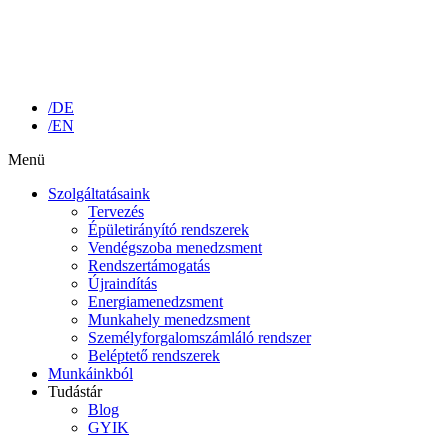
/DE
/EN
Menü
Szolgáltatásaink
Tervezés
Épületirányító rendszerek
Vendégszoba menedzsment
Rendszertámogatás
Újraindítás
Energiamenedzsment
Munkahely menedzsment
Személyforgalomszámláló rendszer
Beléptető rendszerek
Munkáinkból
Tudástár
Blog
GYIK