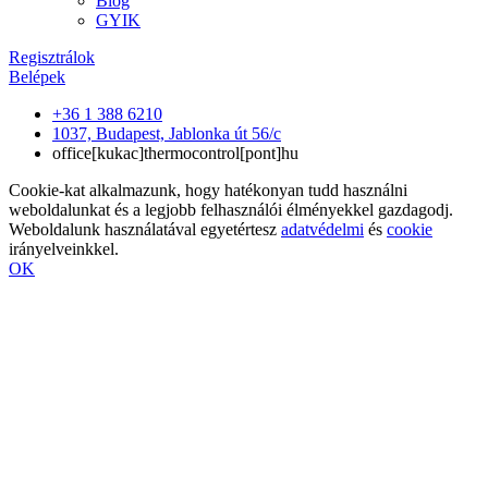
Blog
GYIK
Regisztrálok
Belépek
+36 1 388 6210
1037, Budapest, Jablonka út 56/c
office[kukac]thermocontrol[pont]hu
Cookie-kat alkalmazunk, hogy hatékonyan tudd használni
weboldalunkat és a legjobb felhasználói élményekkel gazdagodj.
Weboldalunk használatával egyetértesz
adatvédelmi
és
cookie
irányelveinkkel.
OK