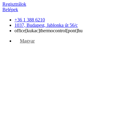
Regisztrálok
Belépek
+36 1 388 6210
1037, Budapest, Jablonka út 56/c
office[kukac]thermocontrol[pont]hu
Magyar