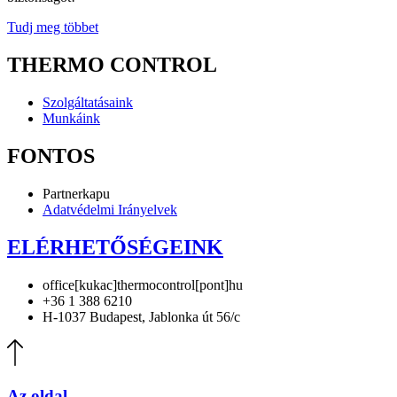
Tudj meg többet
THERMO CONTROL
Szolgáltatásaink
Munkáink
FONTOS
Partnerkapu
Adatvédelmi Irányelvek
ELÉRHETŐSÉGEINK
office[kukac]thermocontrol[pont]hu
+36 1 388 6210
H-1037 Budapest, Jablonka út 56/c
Az oldal