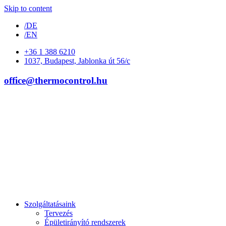
Skip to content
/DE
/EN
+36 1 388 6210
1037, Budapest, Jablonka út 56/c
office@thermocontrol.hu
Szolgáltatásaink
Tervezés
Épületirányító rendszerek