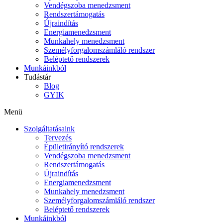
Vendégszoba menedzsment
Rendszertámogatás
Újraindítás
Energiamenedzsment
Munkahely menedzsment
Személyforgalomszámláló rendszer
Beléptető rendszerek
Munkáinkból
Tudástár
Blog
GYIK
Menü
Szolgáltatásaink
Tervezés
Épületirányító rendszerek
Vendégszoba menedzsment
Rendszertámogatás
Újraindítás
Energiamenedzsment
Munkahely menedzsment
Személyforgalomszámláló rendszer
Beléptető rendszerek
Munkáinkból