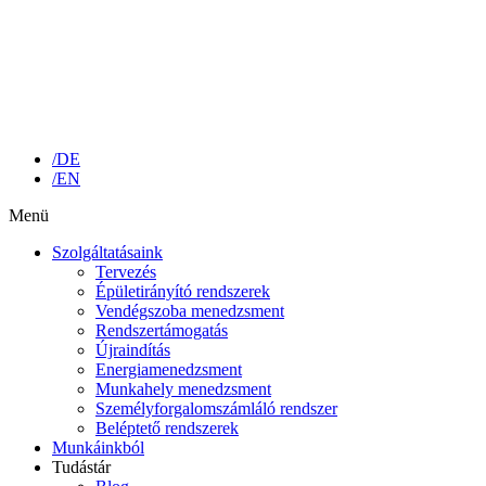
/DE
/EN
Menü
Szolgáltatásaink
Tervezés
Épületirányító rendszerek
Vendégszoba menedzsment
Rendszertámogatás
Újraindítás
Energiamenedzsment
Munkahely menedzsment
Személyforgalomszámláló rendszer
Beléptető rendszerek
Munkáinkból
Tudástár