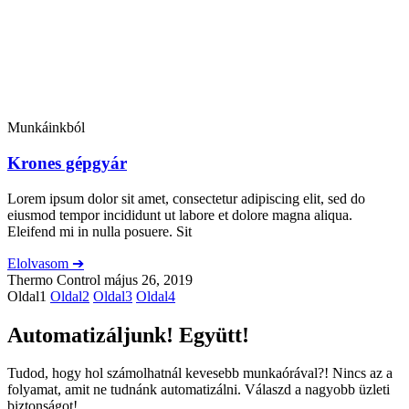
Munkáinkból
Krones gépgyár
Lorem ipsum dolor sit amet, consectetur adipiscing elit, sed do
eiusmod tempor incididunt ut labore et dolore magna aliqua.
Eleifend mi in nulla posuere. Sit
Elolvasom ➔
Thermo Control
május 26, 2019
Oldal
1
Oldal
2
Oldal
3
Oldal
4
Automatizáljunk! Együtt!
Tudod, hogy hol számolhatnál kevesebb munkaórával?! Nincs az a
folyamat, amit ne tudnánk automatizálni. Válaszd a nagyobb üzleti
biztonságot!