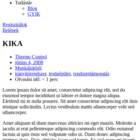
Tudástár
Blog
GYIK
Regisztrálok
Belépek
KIKA
Thermo Control
június 4, 2008
Munkáinkból
irányítórendszer
,
irodaépület
,
rendszertámogatás
Olvasási idő: < 1 perc
Lorem ipsum dolor sit amet, consectetur adipiscing elit, sed do
eiusmod tempor incididunt ut labore et dolore magna aliqua.
Eleifend mi in nulla posuere. Sit amet consectetur adipiscing elit duis
tristique sollicitudin. Lectus vestibulum mattis ullamcorper velit sed
ullamcorper.
Amet aliquam id diam maecenas ultricies mi eget mauris. Molestie a
iaculis at erat pellentesque adipiscing commodo elit. Odio euismod
lacinia at quis risus sed vulputate odio ut. Diam donec adipiscing
tristique risus. Duis ultricies lacus sed turpis. Eu nisl nunc mi ipsum