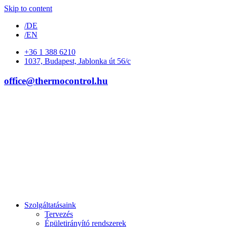
Skip to content
/DE
/EN
+36 1 388 6210
1037, Budapest, Jablonka út 56/c
office@thermocontrol.hu
Szolgáltatásaink
Tervezés
Épületirányító rendszerek