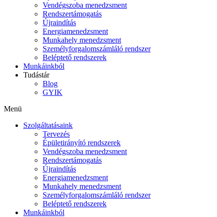
Vendégszoba menedzsment
Rendszertámogatás
Újraindítás
Energiamenedzsment
Munkahely menedzsment
Személyforgalomszámláló rendszer
Beléptető rendszerek
Munkáinkból
Tudástár
Blog
GYIK
Menü
Szolgáltatásaink
Tervezés
Épületirányító rendszerek
Vendégszoba menedzsment
Rendszertámogatás
Újraindítás
Energiamenedzsment
Munkahely menedzsment
Személyforgalomszámláló rendszer
Beléptető rendszerek
Munkáinkból