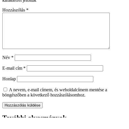
karakterrel jelöltük
Hozzászólás
*
Név
*
E-mail cím
*
Honlap
A nevem, e-mail címem, és weboldalcímem mentése a
böngészőben a következő hozzászólásomhoz.
További olvasmányok