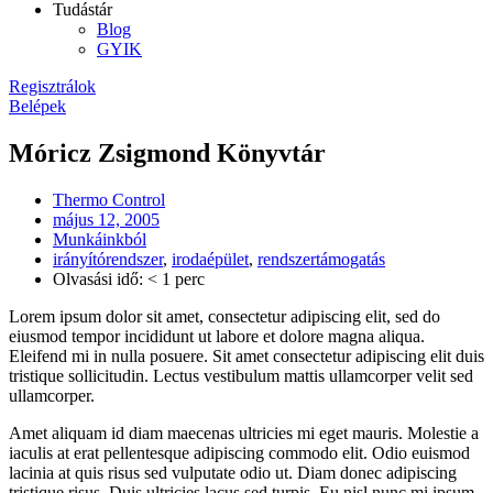
Tudástár
Blog
GYIK
Regisztrálok
Belépek
Móricz Zsigmond Könyvtár
Thermo Control
május 12, 2005
Munkáinkból
irányítórendszer
,
irodaépület
,
rendszertámogatás
Olvasási idő: < 1 perc
Lorem ipsum dolor sit amet, consectetur adipiscing elit, sed do
eiusmod tempor incididunt ut labore et dolore magna aliqua.
Eleifend mi in nulla posuere. Sit amet consectetur adipiscing elit duis
tristique sollicitudin. Lectus vestibulum mattis ullamcorper velit sed
ullamcorper.
Amet aliquam id diam maecenas ultricies mi eget mauris. Molestie a
iaculis at erat pellentesque adipiscing commodo elit. Odio euismod
lacinia at quis risus sed vulputate odio ut. Diam donec adipiscing
tristique risus. Duis ultricies lacus sed turpis. Eu nisl nunc mi ipsum