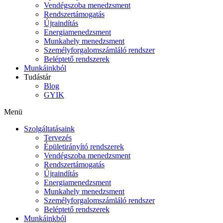
Vendégszoba menedzsment
Rendszertámogatás
Újraindítás
Energiamenedzsment
Munkahely menedzsment
Személyforgalomszámláló rendszer
Beléptető rendszerek
Munkáinkból
Tudástár
Blog
GYIK
Menü
Szolgáltatásaink
Tervezés
Épületirányító rendszerek
Vendégszoba menedzsment
Rendszertámogatás
Újraindítás
Energiamenedzsment
Munkahely menedzsment
Személyforgalomszámláló rendszer
Beléptető rendszerek
Munkáinkból