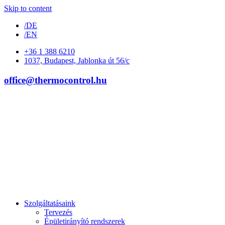
Skip to content
/DE
/EN
+36 1 388 6210
1037, Budapest, Jablonka út 56/c
office@thermocontrol.hu
Szolgáltatásaink
Tervezés
Épületirányító rendszerek