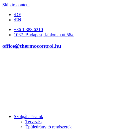
Skip to content
/DE
/EN
+36 1 388 6210
1037, Budapest, Jablonka út 56/c
office@thermocontrol.hu
Szolgáltatásaink
Tervezés
Épületirányító rendszerek