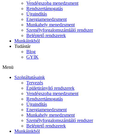
Vendégszoba menedzsment
Rendszertámogatás
Újraindítás
Energiamenedzsment
Munkahely menedzsment
Személyforgalomszámláló rendszer
Beléptető rendszerek
Munkáinkból
Tudástár
Blog
GYIK
Menü
Szolgáltatásaink
Tervezés
Épületirányító rendszerek
Vendégszoba menedzsment
Rendszertámogatás
Újraindítás
Energiamenedzsment
Munkahely menedzsment
Személyforgalomszámláló rendszer
Beléptető rendszerek
Munkáinkból