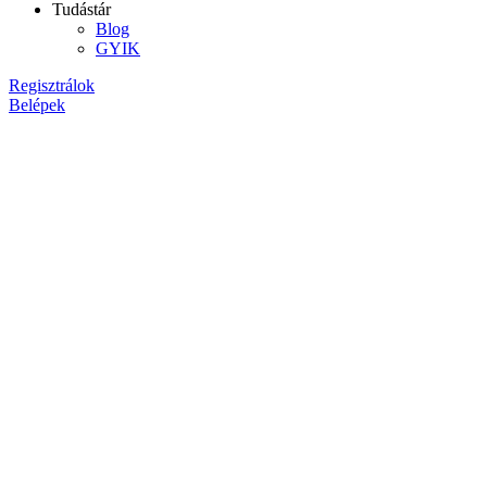
Tudástár
Blog
GYIK
Regisztrálok
Belépek
Forwarders’ Plaza
Thermo Control
szeptember 12, 2002
Munkáinkból
irányítórendszer
,
irodaépület
,
rendszertámogatás
,
újraindítás
Olvasási idő: < 1 perc
Lorem ipsum dolor sit amet, consectetur adipiscing elit, sed do eiusmod
sollicitudin. Lectus vestibulum mattis ullamcorper velit sed ullamcorpe
Amet aliquam id diam maecenas ultricies mi eget mauris. Molestie a iac
risus. Duis ultricies lacus sed turpis. Eu nisl nunc mi ipsum faucibus.