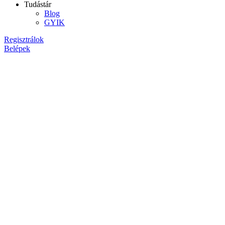
Tudástár
Blog
GYIK
Regisztrálok
Belépek
Polus City Center
Thermo Control
február 26, 2015
Munkáinkból
irányítórendszer
,
irodaépület
,
rendszertámogatás
Olvasási idő: < 1 perc
Lorem ipsum dolor sit amet, consectetur adipiscing elit, sed do eiusmod
sollicitudin. Lectus vestibulum mattis ullamcorper velit sed ullamcorpe
Amet aliquam id diam maecenas ultricies mi eget mauris. Molestie a iac
risus. Duis ultricies lacus sed turpis. Eu nisl nunc mi ipsum faucibus.