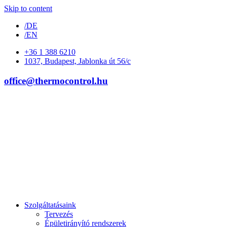
Skip to content
/DE
/EN
+36 1 388 6210
1037, Budapest, Jablonka út 56/c
office@thermocontrol.hu
Szolgáltatásaink
Tervezés
Épületirányító rendszerek