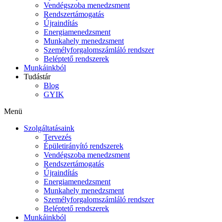
Vendégszoba menedzsment
Rendszertámogatás
Újraindítás
Energiamenedzsment
Munkahely menedzsment
Személyforgalomszámláló rendszer
Beléptető rendszerek
Munkáinkból
Tudástár
Blog
GYIK
Menü
Szolgáltatásaink
Tervezés
Épületirányító rendszerek
Vendégszoba menedzsment
Rendszertámogatás
Újraindítás
Energiamenedzsment
Munkahely menedzsment
Személyforgalomszámláló rendszer
Beléptető rendszerek
Munkáinkból