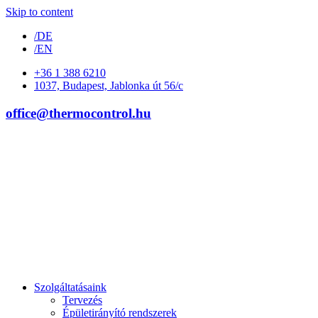
Skip to content
/DE
/EN
+36 1 388 6210
1037, Budapest, Jablonka út 56/c
office@thermocontrol.hu
Szolgáltatásaink
Tervezés
Épületirányító rendszerek