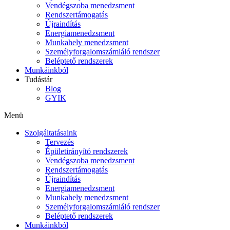
Vendégszoba menedzsment
Rendszertámogatás
Újraindítás
Energiamenedzsment
Munkahely menedzsment
Személyforgalomszámláló rendszer
Beléptető rendszerek
Munkáinkból
Tudástár
Blog
GYIK
Menü
Szolgáltatásaink
Tervezés
Épületirányító rendszerek
Vendégszoba menedzsment
Rendszertámogatás
Újraindítás
Energiamenedzsment
Munkahely menedzsment
Személyforgalomszámláló rendszer
Beléptető rendszerek
Munkáinkból