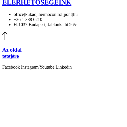
ELÉRHETŐSÉGEINK
office[kukac]thermocontrol[pont]hu
+36 1 388 6210
H-1037 Budapest, Jablonka út 56/c
Az oldal
tetejére
Facebook
Instagram
Youtube
Linkedin