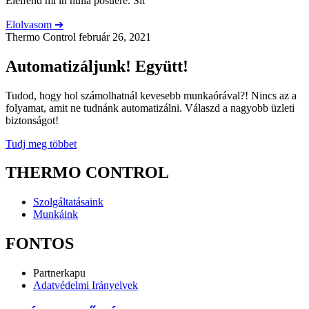
Eleifend mi in nulla posuere. Sit
Elolvasom ➔
Thermo Control
február 26, 2021
Automatizáljunk! Együtt!
Tudod, hogy hol számolhatnál kevesebb munkaórával?! Nincs az a
folyamat, amit ne tudnánk automatizálni. Válaszd a nagyobb üzleti
biztonságot!
Tudj meg többet
THERMO CONTROL
Szolgáltatásaink
Munkáink
FONTOS
Partnerkapu
Adatvédelmi Irányelvek