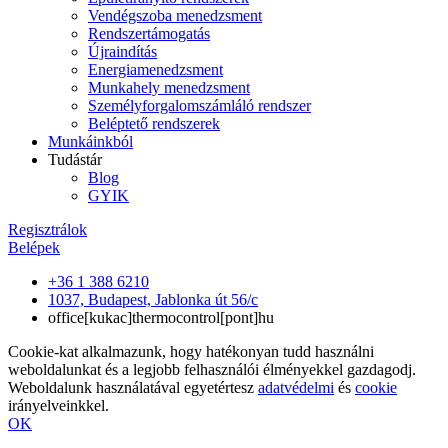
Vendégszoba menedzsment
Rendszertámogatás
Újraindítás
Energiamenedzsment
Munkahely menedzsment
Személyforgalomszámláló rendszer
Beléptető rendszerek
Munkáinkból
Tudástár
Blog
GYIK
Regisztrálok
Belépek
+36 1 388 6210
1037, Budapest, Jablonka út 56/c
office[kukac]thermocontrol[pont]hu
Cookie-kat alkalmazunk, hogy hatékonyan tudd használni
weboldalunkat és a legjobb felhasználói élményekkel gazdagodj.
Weboldalunk használatával egyetértesz
adatvédelmi
és
cookie
irányelveinkkel.
OK