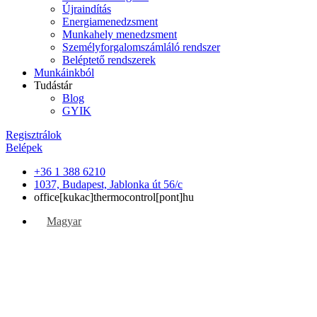
Újraindítás
Energiamenedzsment
Munkahely menedzsment
Személyforgalomszámláló rendszer
Beléptető rendszerek
Munkáinkból
Tudástár
Blog
GYIK
Regisztrálok
Belépek
+36 1 388 6210
1037, Budapest, Jablonka út 56/c
office[kukac]thermocontrol[pont]hu
Magyar