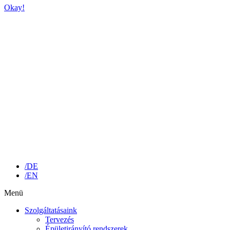
Okay!
/DE
/EN
Menü
Szolgáltatásaink
Tervezés
Épületirányító rendszerek