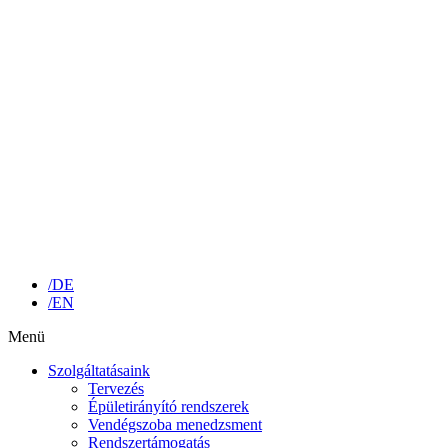
/DE
/EN
Menü
Szolgáltatásaink
Tervezés
Épületirányító rendszerek
Vendégszoba menedzsment
Rendszertámogatás