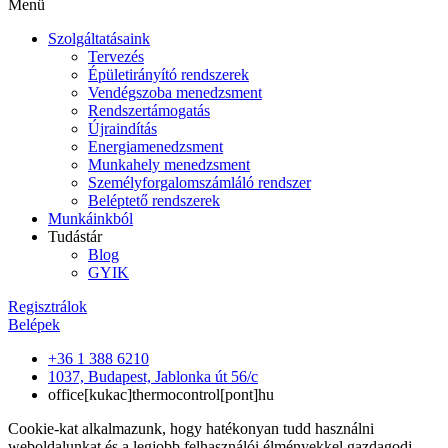
Menü
Szolgáltatásaink
Tervezés
Épületirányító rendszerek
Vendégszoba menedzsment
Rendszertámogatás
Újraindítás
Energiamenedzsment
Munkahely menedzsment
Személyforgalomszámláló rendszer
Beléptető rendszerek
Munkáinkból
Tudástár
Blog
GYIK
Regisztrálok
Belépek
+36 1 388 6210
1037, Budapest, Jablonka út 56/c
office[kukac]thermocontrol[pont]hu
Cookie-kat alkalmazunk, hogy hatékonyan tudd használni
weboldalunkat és a legjobb felhasználói élményekkel gazdagodj.