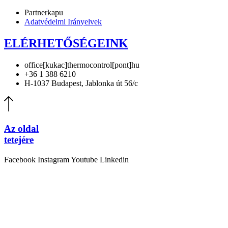
Partnerkapu
Adatvédelmi Irányelvek
ELÉRHETŐSÉGEINK
office[kukac]thermocontrol[pont]hu
+36 1 388 6210
H-1037 Budapest, Jablonka út 56/c
Az oldal
tetejére
Facebook
Instagram
Youtube
Linkedin