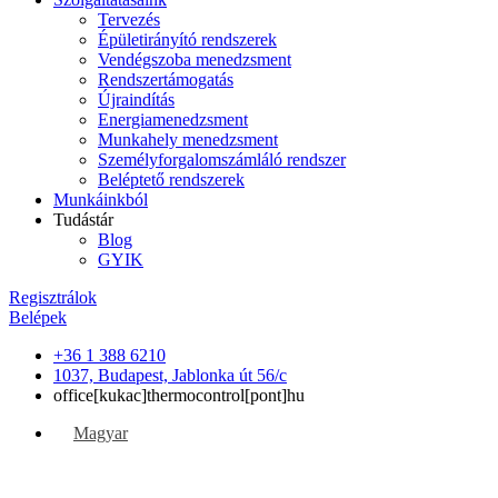
Tervezés
Épületirányító rendszerek
Vendégszoba menedzsment
Rendszertámogatás
Újraindítás
Energiamenedzsment
Munkahely menedzsment
Személyforgalomszámláló rendszer
Beléptető rendszerek
Munkáinkból
Tudástár
Blog
GYIK
Regisztrálok
Belépek
+36 1 388 6210
1037, Budapest, Jablonka út 56/c
office[kukac]thermocontrol[pont]hu
Magyar