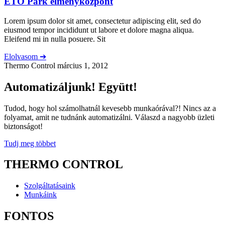
ETO Park élményközpont
Lorem ipsum dolor sit amet, consectetur adipiscing elit, sed do
eiusmod tempor incididunt ut labore et dolore magna aliqua.
Eleifend mi in nulla posuere. Sit
Elolvasom ➔
Thermo Control
március 1, 2012
Automatizáljunk! Együtt!
Tudod, hogy hol számolhatnál kevesebb munkaórával?! Nincs az a
folyamat, amit ne tudnánk automatizálni. Válaszd a nagyobb üzleti
biztonságot!
Tudj meg többet
THERMO CONTROL
Szolgáltatásaink
Munkáink
FONTOS