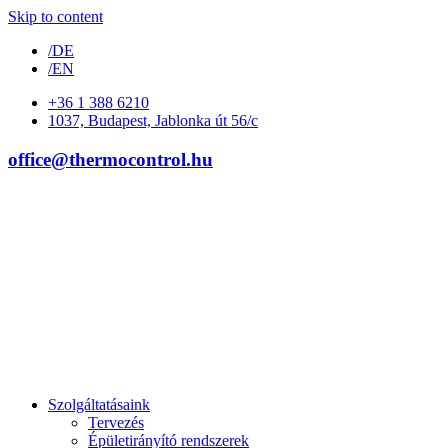
Skip to content
/DE
/EN
+36 1 388 6210
1037, Budapest, Jablonka út 56/c
office@thermocontrol.hu
Szolgáltatásaink
Tervezés
Épületirányító rendszerek