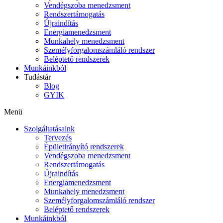
Vendégszoba menedzsment
Rendszertámogatás
Újraindítás
Energiamenedzsment
Munkahely menedzsment
Személyforgalomszámláló rendszer
Beléptető rendszerek
Munkáinkból
Tudástár
Blog
GYIK
Menü
Szolgáltatásaink
Tervezés
Épületirányító rendszerek
Vendégszoba menedzsment
Rendszertámogatás
Újraindítás
Energiamenedzsment
Munkahely menedzsment
Személyforgalomszámláló rendszer
Beléptető rendszerek
Munkáinkból