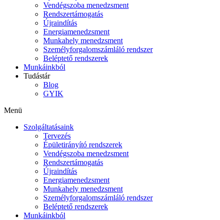
Vendégszoba menedzsment
Rendszertámogatás
Újraindítás
Energiamenedzsment
Munkahely menedzsment
Személyforgalomszámláló rendszer
Beléptető rendszerek
Munkáinkból
Tudástár
Blog
GYIK
Menü
Szolgáltatásaink
Tervezés
Épületirányító rendszerek
Vendégszoba menedzsment
Rendszertámogatás
Újraindítás
Energiamenedzsment
Munkahely menedzsment
Személyforgalomszámláló rendszer
Beléptető rendszerek
Munkáinkból