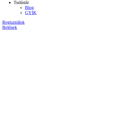
Tudástár
Blog
GYIK
Regisztrálok
Belépek
Thermo Control
Munkáinkból
AstraZeneca
Lorem ipsum dolor sit amet, consectetur adipiscing elit, sed do eiusmo