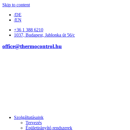
Skip to content
/DE
/EN
+36 1 388 6210
1037, Budapest, Jablonka út 56/c
office@thermocontrol.hu
Szolgáltatásaink
Tervezés
Épületirányító rendszerek