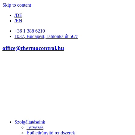
Skip to content
/DE
/EN
+36 1 388 6210
1037, Budapest, Jablonka út 56/c
office@thermocontrol.hu
Szolgáltatásaink
Tervezés
Épületirányító rendszerek