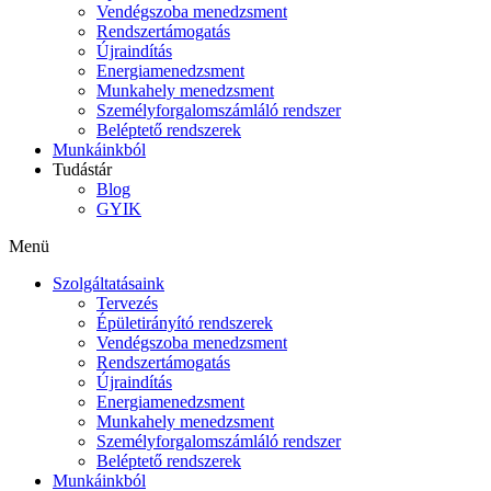
Vendégszoba menedzsment
Rendszertámogatás
Újraindítás
Energiamenedzsment
Munkahely menedzsment
Személyforgalomszámláló rendszer
Beléptető rendszerek
Munkáinkból
Tudástár
Blog
GYIK
Menü
Szolgáltatásaink
Tervezés
Épületirányító rendszerek
Vendégszoba menedzsment
Rendszertámogatás
Újraindítás
Energiamenedzsment
Munkahely menedzsment
Személyforgalomszámláló rendszer
Beléptető rendszerek
Munkáinkból