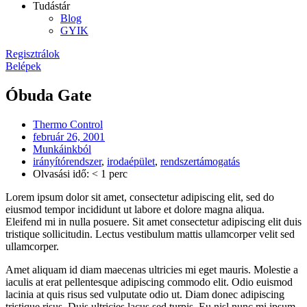
Tudástár
Blog
GYIK
Regisztrálok
Belépek
Óbuda Gate
Thermo Control
február 26, 2001
Munkáinkból
irányítórendszer
,
irodaépület
,
rendszertámogatás
Olvasási idő: < 1 perc
Lorem ipsum dolor sit amet, consectetur adipiscing elit, sed do
eiusmod tempor incididunt ut labore et dolore magna aliqua.
Eleifend mi in nulla posuere. Sit amet consectetur adipiscing elit duis
tristique sollicitudin. Lectus vestibulum mattis ullamcorper velit sed
ullamcorper.
Amet aliquam id diam maecenas ultricies mi eget mauris. Molestie a
iaculis at erat pellentesque adipiscing commodo elit. Odio euismod
lacinia at quis risus sed vulputate odio ut. Diam donec adipiscing
tristique risus. Duis ultricies lacus sed turpis. Eu nisl nunc mi ipsum